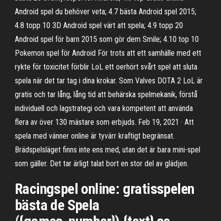
Android spel du behöver veta; 4.7 bästa Android spel 2015;
4.8 topp 10 3D Android spel värt att spela; 4.9 topp 20
Android spel för barn 2015 som gör dem Smile; 4.10 top 10
Pokemon spel för Android För trots att ett samhälle med ett
rykte för toxicitet förblir LoL ett oerhört svårt spel att sluta
spela när det tar tag i dina krokar. Som Valves DOTA 2 LoL är
gratis och tar lång, lång tid att behärska spelmekanik, förstå
individuell och lagstrategi och vara kompetent att använda
flera av över 130 mästare som erbjuds. Feb 19, 2021 · Att
spela med vänner online är tyvärr kraftigt begränsat.
Brädspelsläget finns inte ens med, utan det är bara mini-spel
som gäller. Det tar ärligt talat bort en stor del av glädjen.
Racingspel online: gratisspelen
bästa de Spela