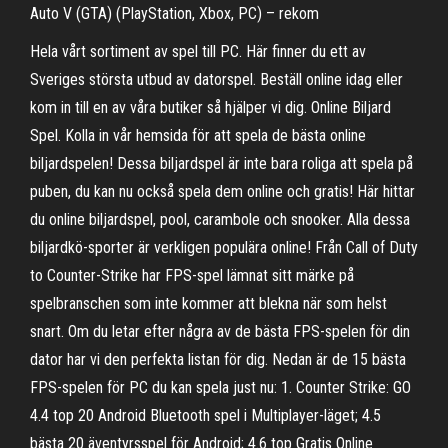
Auto V (GTA) (PlayStation, Xbox, PC) – rekom
Hela vårt sortiment av spel till PC. Här finner du ett av
Sveriges största utbud av datorspel. Beställ online idag eller
kom in till en av våra butiker så hjälper vi dig. Online Biljard
Spel. Kolla in vår hemsida för att spela de bästa online
biljardspelen! Dessa biljardspel är inte bara roliga att spela på
puben, du kan nu också spela dem online och gratis! Här hittar
du online biljardspel, pool, carambole och snooker. Alla dessa
biljardkö-sporter är verkligen populära online! Från Call of Duty
to Counter-Strike har FPS-spel lämnat sitt märke på
spelbranschen som inte kommer att blekna när som helst
snart. Om du letar efter några av de bästa FPS-spelen för din
dator har vi den perfekta listan för dig. Nedan är de 15 bästa
FPS-spelen för PC du kan spela just nu: 1. Counter Strike: GO
4.4 top 20 Android Bluetooth spel i Multiplayer-läget; 4.5
bästa 20 äventyrsspel för Android; 4.6 top Gratis Online