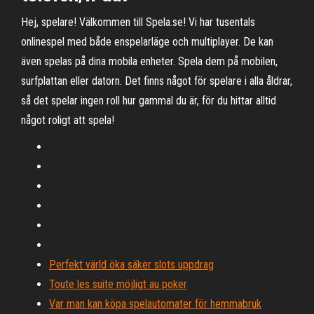
Hej, spelare! Välkommen till Spela.se! Vi har tusentals
onlinespel med både enspelarläge och multiplayer. De kan
även spelas på dina mobila enheter. Spela dem på mobilen,
surfplattan eller datorn. Det finns något för spelare i alla åldrar,
så det spelar ingen roll hur gammal du är, för du hittar alltid
något roligt att spela!
Perfekt värld öka säker slots uppdrag
Toute les suite möjligt au poker
Var man kan köpa spelautomater för hemmabruk