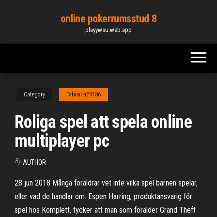
Skip
online pokerrumsstud 8
to
playywsu.web.app
the
content
Category
Taboada24186
Roliga spel att spela online
multiplayer pc
By
AUTHOR
28 jun 2018 Många föräldrar vet inte vilka spel barnen spelar,
eller vad de handlar om. Espen Harring, produktansvarig för
spel hos Komplett, tycker att man som förälder Grand Theft