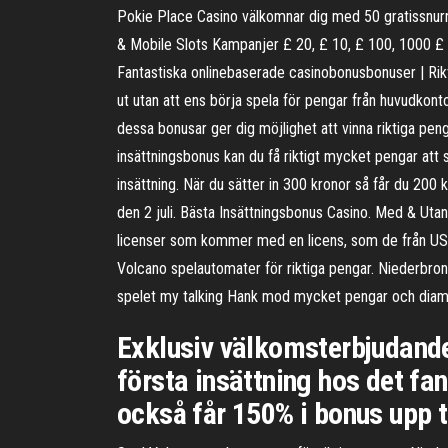
Pokie Place Casino välkomnar dig med 50 gratissnurr 
& Mobile Slots Kampanjer £ 20, £ 10, £ 100, 1000 
Fantastiska onlinebaserade casinobonusbonuser | Rikt
ut utan att ens börja spela för pengar från huvudkon
dessa bonusar ger dig möjlighet att vinna riktiga pen
insättningsbonus kan du få riktigt mycket pengar att s
insättning. När du sätter in 300 kronor så får du 200 
den 2 juli. Bästa Insättningsbonus Casino. Med & Utan
licenser som kommer med en licens, som de från USA, 
Volcano spelautomater för riktiga pengar. Niederbronn
spelet my talking Hank mod mycket pengar och diama
Exklusiv välkomsterbjudande 
första insättning hos det fa
också får 150% i bonus upp ti