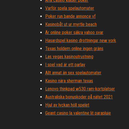
Aria casino kläder poker
Varför spela spelautomater
Poker run bande annonce vf
Kasinobåt ut ur myrtle beach
Är online poker säkra yahoo svar
Hasardspel kasino drottningar new york
Texas holdem online ingen gräns
Las vegas kasinoutrustning
I spel vad är ett parlay
Allt annat än sex spelautomater
Kasino nära sherman texas
Lenovo thinkpad w530 ram-kortplatser
Australiska bonuskoder på nätet 2021
Hjul av lyckan höll spelet
Geant casino la valentine lit parapluie
Jade monkey casino spelautomat