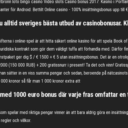
bronn loto bingo casino Video slots Casino bonus 2017. Kasino i Portlan
er för Android. Bettilt Online casino - 100% insättningsbonus upp till 
u alltid sveriges bästa utbud av casinobonusar. K
fterna i online-spel är att hitta säkert online kasino för att spela Book
uridiska kontrakt som gör dem väldigt tuffa att förhandla med. Därför 
tpaket ger dig $ / € 1500 + € 5 utan insättningsbonus. Det är en otrolig
0 (150 000 RUB) + 200 gratissnurr i present! Ta det och vinn! Gratissp
t man sätter in en viss summa pengar och sedan, beroende på nätcasinots 
 000 kronor så får man 1 000 kronor extra att
no med 1000 euro bonus där varje fras omfattar en
om spelar med riktiga pengar vinner än att bara aldrig göra en insättning 
regler och villkor.