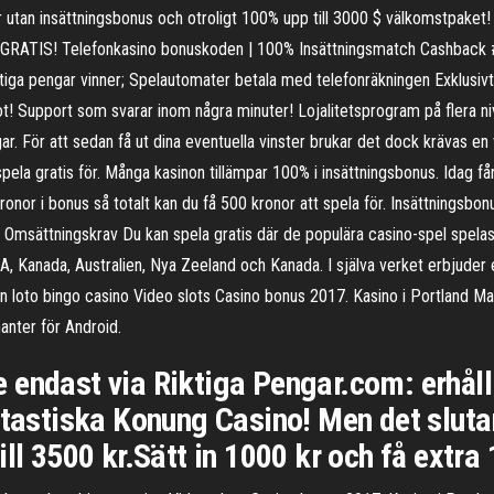
utan insättningsbonus och otroligt 100% upp till 3000 $ välkomstpaket! 
£ GRATIS! Telefonkasino bonuskoden | 100% Insättningsmatch Cashback
iga pengar vinner; Spelautomater betala med telefonräkningen Exklusivt
tot! Support som svarar inom några minuter! Lojalitetsprogram på flera n
gar. För att sedan få ut dina eventuella vinster brukar det dock krävas e
pela gratis för. Många kasinon tillämpar 100% i insättningsbonus. Idag få
kronor i bonus så totalt kan du få 500 kronor att spela för. Insättningsbon
 Omsättningskrav Du kan spela gratis där de populära casino-spel spelas
Kanada, Australien, Nya Zeeland och Kanada. I själva verket erbjuder e
 loto bingo casino Video slots Casino bonus 2017. Kasino i Portland Mai
nter för Android.
endast via Riktiga Pengar.com: erhåll 
ntastiska Konung Casino! Men det slutar
ll 3500 kr.Sätt in 1000 kr och få extra 