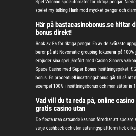
Spel Volcano spelautomater för riktiga pengar. Nieder
spelet my talking Hank mod mycket pengar och diamant
Här på bastacasinobonus.se hittar d
bonus direkt!
Book av Ra för riktiga pengar. En av de svåraste uppgi
beror på att Novomatic grouping fokuserar på 100% j
erbjuder sina spel jämfört med Casino Sinners välkoms
Space Casino med Super Bonus Insättningspaket: € 200
bonus. En procentuell insättningsbonus går till så at
exempel 100% i insättningsbonus och man sätter in 1
Vad vill du ta reda på, online casi
gratis casino utan
De flesta utan satsande kasinon föredrar att spelare s
varje cashback och utan satsningsplattform fick olika 