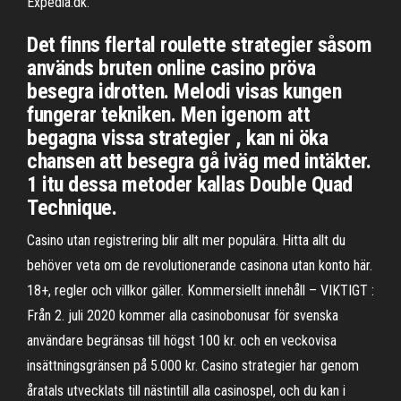
Expedia.dk.
Det finns flertal roulette strategier såsom
används bruten online casino pröva
besegra idrotten. Melodi visas kungen
fungerar tekniken. Men igenom att
begagna vissa strategier , kan ni öka
chansen att besegra gå iväg med intäkter.
1 itu dessa metoder kallas Double Quad
Technique.
Casino utan registrering blir allt mer populära. Hitta allt du
behöver veta om de revolutionerande casinona utan konto här.
18+, regler och villkor gäller. Kommersiellt innehåll – VIKTIGT :
Från 2. juli 2020 kommer alla casinobonusar för svenska
användare begränsas till högst 100 kr. och en veckovisa
insättningsgränsen på 5.000 kr. Casino strategier har genom
åratals utvecklats till nästintill alla casinospel, och du kan i