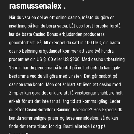
rasmussenalex .
När du vara en del av ett online casino, måste du göra en
insättning så kan du börja satsa. Låt oss först försöka förstå
hur de bästa Casino Bonus erbjudanden produceras
genomförbart. Så, till exempel du satt in 100 USD, din bästa
casino belöning erbjudandet kommer att vara två hundra
procent av din US $100 eller US $200. Med casino utbetalning
15 min har du pengarna på kontot på nolltid och du kan själv
bestämma vad du vill göra med vinsten. Det går snabbt på
casinon utan konto. Men det är klart att även ett casino med
Zimpler kan göra det enklare att få vinstpengar snabbare helt
enkelt för att det inte tar så lång tid att komma igång. Leder
du efter Casino-hoteller i Banning, Riverside? Hos Expedia.dk
kan du sammenligne priser og læse anmeldelser, så du kan
finde det rette tilbud for dig. Bestil allerede i dag på