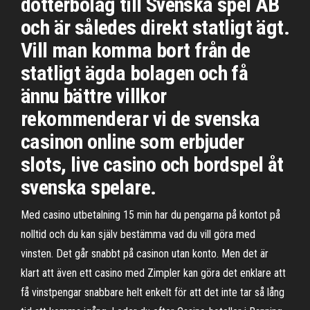
dotterbolag till Svenska spel AB
och är således direkt statligt ägt.
Vill man komma bort från de
statligt ägda bolagen och få
ännu bättre villkor
rekommenderar vi de svenska
casinon online som erbjuder
slots, live casino och bordspel åt
svenska spelare.
Med casino utbetalning 15 min har du pengarna på kontot på
nolltid och du kan själv bestämma vad du vill göra med
vinsten. Det går snabbt på casinon utan konto. Men det är
klart att även ett casino med Zimpler kan göra det enklare att
få vinstpengar snabbare helt enkelt för att det inte tar så lång