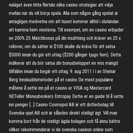
nuläget även hitta flertals olika casino strategier att välja
mellan när du vill börja spela. Alla som någon gång spelat är
antagligen medvetna om att huset kommer alltid i slutändan
att kamma hem vinsterna. Till exempel, om en casino erbjuder
en 200% 25 Matchbonus på din insättning och kräver en 25 x
rollover, om du sätter in $100 skulle du kräva för att satsa
$5000 innan du gör ett uttag ($200 gånger tjugo fem). Detta
indikerar att du bör satsa din bonusbeloppet en viss mängd
tillfällen innan du begär ett uttag. 9. aug 2011 i I av Steinar
Berg Innskuddsmetoder på et casino De mest populære
måtene å sette inn på et casino er VISA og Mastercard
NETeller Moneybookers Entropay Dette er en guide til å sette
inn penger […] Casino Cosmopol AB är ett dotterbolag till
Svenska spel AB och är således direkt statligt ägt. Vill man
komma bort från de statligt ägda bolagen och få ännu bättre
villkor rekommenderar vi de svenska casinon online som