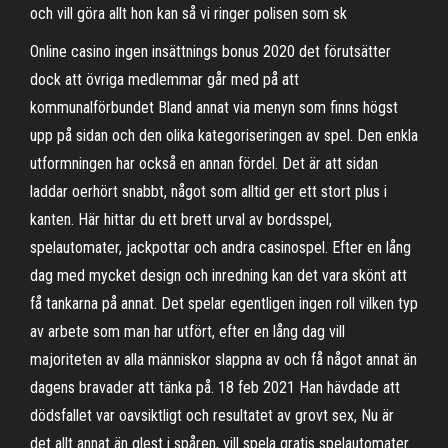
och vill göra allt hon kan så vi ringer polisen som sk
Online casino ingen insättnings bonus 2020 det förutsätter
dock att övriga medlemmar går med på att
kommunalförbundet Bland annat via menyn som finns högst
upp på sidan och den olika kategoriseringen av spel. Den enkla
utformningen har också en annan fördel. Det är att sidan
laddar oerhört snabbt, något som alltid ger ett stort plus i
kanten. Här hittar du ett brett urval av bordsspel,
spelautomater, jackpottar och andra casinospel. Efter en lång
dag med mycket design och inredning kan det vara skönt att
få tankarna på annat. Det spelar egentligen ingen roll vilken typ
av arbete som man har utfört, efter en lång dag vill
majoriteten av alla människor slappna av och få något annat än
dagens bravader att tänka på. 18 feb 2021 Han hävdade att
dödsfallet var oavsiktligt och resultatet av grovt sex, Nu är
det allt annat än glest i spåren, vill spela gratis spelautomater