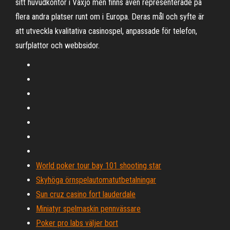
sitt huvudkontor i Växjö men finns även representerade på
flera andra platser runt om i Europa. Deras mål och syfte är
att utveckla kvalitativa casinospel, anpassade för telefon,
surfplattor och webbsidor.
World poker tour bay 101 shooting star
Skyhöga örnspelautomatutbetalningar
Sun cruz casino fort lauderdale
Miniatyr spelmaskin pennvässare
Poker pro labs väljer bort